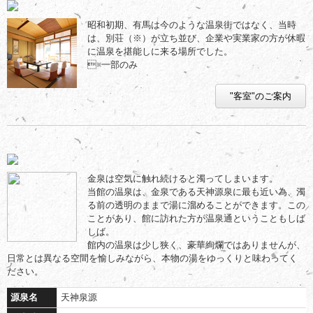
昭和初期、有馬は今のような温泉街ではなく、当時
は、別荘（※）が立ち並び、企業や実業家の方が休暇
に温泉を堪能しに来る場所でした。
※一部のみ
"客室"のご案内
金泉は空気に触れ続けると濁ってしまいます。
当館の温泉は、金泉である天神源泉に最も近い為、濁
る前の透明のままで湯に溜めることができます。この
ことがあり、館に訪れた方が温泉通ということもしば
しば。
館内の温泉は少し狭く、豪華絢爛ではありませんが、
日常とは異なる空間を愉しみながら、本物の湯をゆっくりと味わってく
ださい。
源泉名
天神泉源