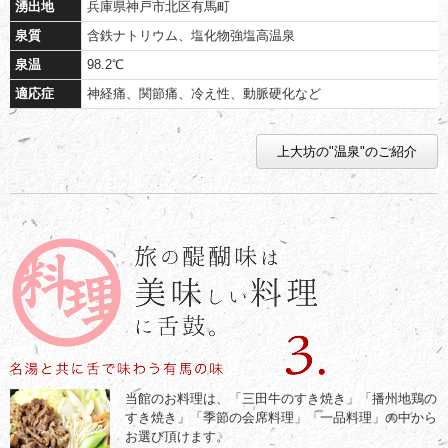
湧出地
兵庫県神戸市北区有馬町
泉質
含鉄ナトリウム、塩化物強塩高温泉
泉温
98.2℃
適応症
神経痛、関節痛、冷え性、動脈硬化など
上大坊の"温泉"のご紹介
当館のお料理は、「三田牛のすき焼き」「播州地鶏の
すき焼き」「季節の会席料理」「一品料理」の中から
お選び頂けます。